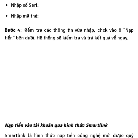
Nhập số Seri:
Nhập mã thẻ:
Bước 4
: Kiểm tra các thông tin vừa nhập, click vào ô “Nạp
tiền” bên dưới. Hệ thống sẽ kiểm tra và trả kết quả về ngay.
Nạp tiền vào tài khoản qua hình thức Smartlink
Smartlink là hình thức nạp tiền công nghệ mới được quý