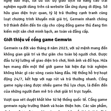
nghệ bảo mật, tối ưu tốc độ giao dịch và nâng cao trải
nghiệm người dùng trên cả website lẫn ứng dụng di động. Sở
hữu giao diện trực quan, tỷ lệ trả thưởng cạnh tranh cùng
loạt chương trình khuyến mãi giá trị, Gemwin nhanh chóng
trở thành điểm đến tin cậy cho cộng đồng game thủ đang tìm
kiếm một sân chơi minh bạch, an toàn và đẳng cấp.
Giới thiệu về cổng game Gemwin
Gemwin
ra đời vào tháng 8 năm 2023, với sứ mệnh mang đến
không gian giải trí và thư giãn cho toàn bộ người chơi. Được
đầu tư kỹ lưỡng về giao diện trò chơi, hình ảnh và đồ họa. Hứa
hẹn mang đến một thế giới game bài hiện đại trải nghiệm
không khác gì các sòng casio hàng đầu. Hệ thống hỗ trợ hoạt
động 24/7, kết hợp với nạp rút và trả thưởng nhanh. Cổng
game ngày càng được nhiều game thủ lựa chọn, là điểm đến
của những người đam mê trò chơi giải trí trực tuyến.
Vượt qua xét duyệt khắt khe từ hệ thống quốc tế. Cổng game
gemwin ngày trưởng thành và hoàn thiện hơn. Các sản phẩm,