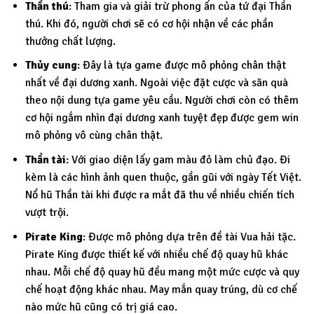
Thần thú
: Tham gia và giải trừ phong ấn của tứ đại Thần
thú. Khi đó, người chơi sẽ có cơ hội nhận về các phần
thưởng chất lượng.
Thủy cung
: Đây là tựa game được mô phỏng chân thật
nhất về đại dương xanh. Ngoài việc đặt cược và săn quà
theo nội dung tựa game yêu cầu. Người chơi còn có thêm
cơ hội ngắm nhìn đại dương xanh tuyệt đẹp được gem win
mô phỏng vô cùng chân thật.
Thần tài
: Với giao diện lấy gam màu đỏ làm chủ đạo. Đi
kèm là các hình ảnh quen thuộc, gần gũi với ngày Tết Việt.
Nổ hũ Thần tài khi được ra mắt đã thu về nhiều chiến tích
vượt trội.
Pirate King
: Được mô phỏng dựa trên đề tài Vua hải tặc.
Pirate King được thiết kế với nhiều chế độ quay hũ khác
nhau. Mỗi chế độ quay hũ đều mang một mức cược và quy
chế hoạt động khác nhau. May mắn quay trúng, dù cơ chế
nào mức hũ cũng có trị giá cao.