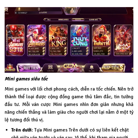
Mini games siêu tốc
Mini games với lối chơi phong cách, diễn ra tốc chiến. Nên trở
thành thể loại được cộng đồng game thủ tâm đắc, tin tưởng
đầu tư. Mỗi ván cược Mini games nhìn đơn giản nhưng khả
năng chiến thắng và làm giàu cho người chơi lại nằm ở một tỷ
lệ tương đối thú vị.
Trên dưới
: Tựa Mini games Trên dưới có sự liên kết chặt
chẽ giữa ván trước và ván sau. Vì thế, khi tham gia người