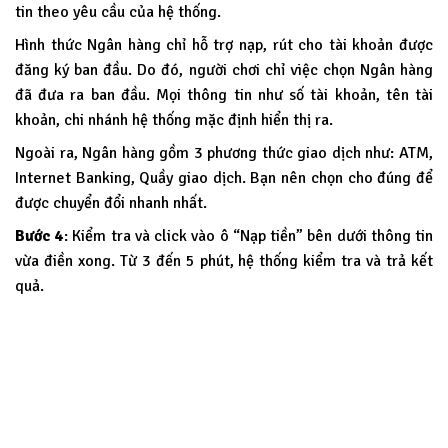
tin theo yêu cầu của hệ thống.
Hình thức Ngân hàng chỉ hỗ trợ nạp, rút cho tài khoản được
đăng ký ban đầu. Do đó, người chơi chỉ việc chọn Ngân hàng
đã đưa ra ban đầu. Mọi thông tin như số tài khoản, tên tài
khoản, chi nhánh hệ thống mặc định hiển thị ra.
Ngoài ra, Ngân hàng gồm 3 phương thức giao dịch như: ATM,
Internet Banking, Quầy giao dịch. Bạn nên chọn cho đúng để
được chuyển đổi nhanh nhất.
Bước 4
: Kiểm tra và click vào ô “Nạp tiền” bên dưới thông tin
vừa điền xong. Từ 3 đến 5 phút, hệ thống kiểm tra và trả kết
quả.