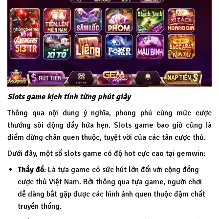
Slots game kịch tính từng phút giây
Thông qua nội dung ý nghĩa, phong phú cùng mức cược
thưởng sôi động đầy hứa hẹn. Slots game bao giờ cũng là
điểm dừng chân quen thuộc, tuyệt vời của các tân cược thủ.
Dưới đây, một số slots game có độ hot cực cao tại
gemwin
:
Thầy đồ
: Là tựa game có sức hút lớn đối với cộng đồng
cược thủ Việt Nam. Bởi thông qua tựa game, người chơi
dễ dàng bắt gặp được các hình ảnh quen thuộc đậm chất
truyền thống.