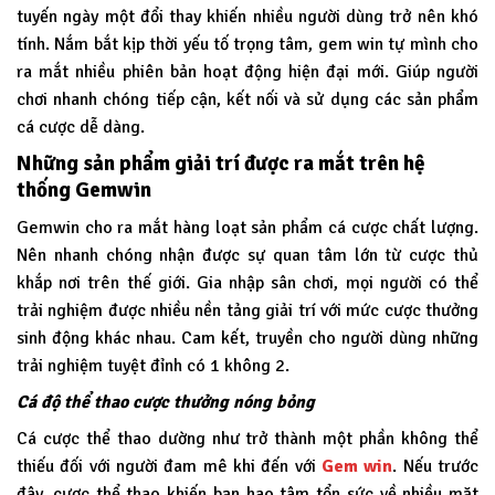
tuyến ngày một đổi thay khiến nhiều người dùng trở nên khó
tính. Nắm bắt kịp thời yếu tố trọng tâm, gem win tự mình cho
ra mắt nhiều phiên bản hoạt động hiện đại mới. Giúp người
chơi nhanh chóng tiếp cận, kết nối và sử dụng các sản phẩm
cá cược dễ dàng.
Những sản phẩm giải trí được ra mắt trên hệ
thống Gemwin
Gemwin
cho ra mắt hàng loạt sản phẩm cá cược chất lượng.
Nên nhanh chóng nhận được sự quan tâm lớn từ cược thủ
khắp nơi trên thế giới. Gia nhập sân chơi, mọi người có thể
trải nghiệm được nhiều nền tảng giải trí với mức cược thưởng
sinh động khác nhau. Cam kết, truyền cho người dùng những
trải nghiệm tuyệt đỉnh có 1 không 2.
Cá độ thể thao cược thưởng nóng bỏng
Cá cược thể thao dường như trở thành một phần không thể
thiếu đối với người đam mê khi đến với
Gem win
. Nếu trước
đây, cược thể thao khiến bạn hao tâm tổn sức về nhiều mặt