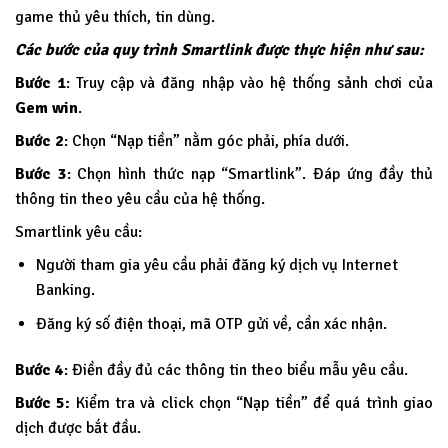
game thủ yêu thích, tin dùng.
Các bước của quy trình Smartlink được thực hiện như sau:
Bước 1
: Truy cập và đăng nhập vào hệ thống sảnh chơi của
Gem win
.
Bước 2
: Chọn “Nạp tiền” nằm góc phải, phía dưới.
Bước 3
: Chọn hình thức nạp “Smartlink”. Đáp ứng đầy thủ
thông tin theo yêu cầu của hệ thống.
Smartlink yêu cầu:
Người tham gia yêu cầu phải đăng ký dịch vụ Internet
Banking.
Đăng ký số điện thoại, mã OTP gửi về, cần xác nhận.
Bước 4
: Điền đầy đủ các thông tin theo biểu mẫu yêu cầu.
Bước 5:
Kiểm tra và click chọn “Nạp tiền” để quá trình giao
dịch được bắt đầu.