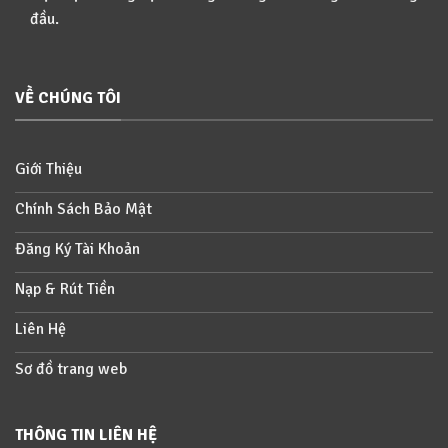
đầu.
VỀ CHÚNG TÔI
Giới Thiệu
Chính Sách Bảo Mật
Đăng Ký Tài Khoản
Nạp & Rút Tiền
Liên Hệ
Sơ đồ trang web
THÔNG TIN LIÊN HỆ