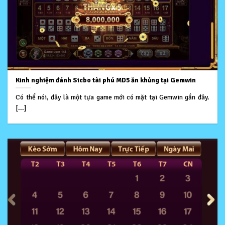
Kinh nghiệm đánh Sicbo tài phú MD5 ăn khủng tại Gemwin
Có thể nói, đây là một tựa game mới có mặt tại Gemwin gần đây.
[...]