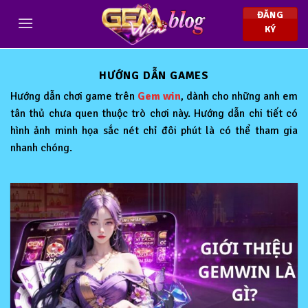
Chuyển
ĐĂNG
đến
KÝ
nội
dung
HƯỚNG DẪN GAMES
Hướng dẫn chơi game trên
Gem win
, dành cho những anh em
tân thủ chưa quen thuộc trò chơi này. Hướng dẫn chi tiết có
hình ảnh minh họa sắc nét chỉ đôi phút là có thể tham gia
nhanh chóng.