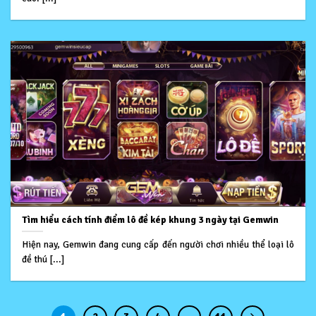
Tìm hiểu cách tính điểm lô đề kép khung 3 ngày tại Gemwin
Hiện nay, Gemwin đang cung cấp đến người chơi nhiều thể loại lô
đề thú [...]