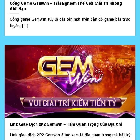
Cổng Game Gemwin – Trải Nghiệm Thế Giới Giải Trí Không
Giới Hạn
Cổng game Gemwin tuy là cái tên mới trên bản đồ game bài trực
tuyến, [...]
Link Giao Dịch 2P2 Gemwin – Tầm Quan Trọng Của Địa Chỉ
Link giao dịch 2P2 Gemwin được xem là đỉa quan trọng mà bất kỳ