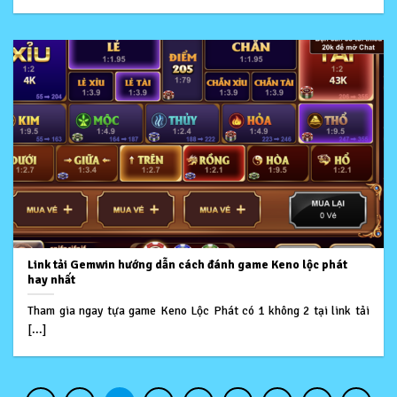
Link tải Gemwin hướng dẫn cách đánh game Keno lộc phát
hay nhất
Tham gia ngay tựa game Keno Lộc Phát có 1 không 2 tại link tải
[...]