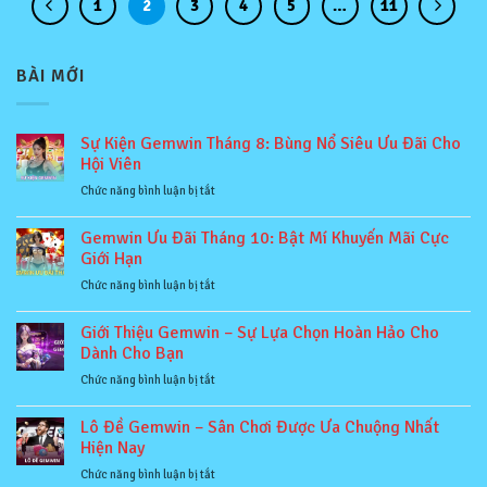
1
2
3
4
5
…
11
BÀI MỚI
Sự Kiện Gemwin Tháng 8: Bùng Nổ Siêu Ưu Đãi Cho
Hội Viên
ở
Chức năng bình luận bị tắt
Sự
Kiện
Gemwin Ưu Đãi Tháng 10: Bật Mí Khuyến Mãi Cực
Gemwin
Giới Hạn
Tháng
8:
ở
Chức năng bình luận bị tắt
Bùng
Gemwin
Nổ
Ưu
Giới Thiệu Gemwin – Sự Lựa Chọn Hoàn Hảo Cho
Siêu
Đãi
Dành Cho Bạn
Ưu
Tháng
Đãi
10:
ở
Chức năng bình luận bị tắt
Cho
Bật
Giới
Hội
Mí
Thiệu
Lô Đề Gemwin – Sân Chơi Được Ưa Chuộng Nhất
Viên
Khuyến
Gemwin
Hiện Nay
Mãi
–
Cực
Sự
ở
Chức năng bình luận bị tắt
Giới