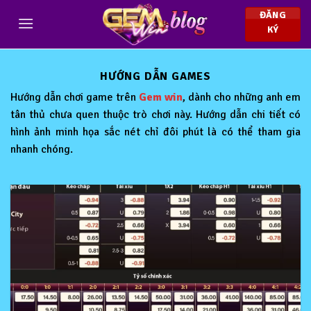
Chuyển
ĐĂNG
đến
KÝ
nội
dung
HƯỚNG DẪN GAMES
Hướng dẫn chơi game trên
Gem win
, dành cho những anh em
tân thủ chưa quen thuộc trò chơi này. Hướng dẫn chi tiết có
hình ảnh minh họa sắc nét chỉ đôi phút là có thể tham gia
nhanh chóng.