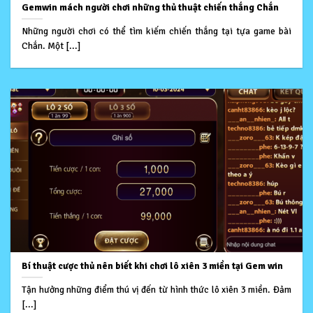
Gemwin mách người chơi những thủ thuật chiến thắng Chắn
Những người chơi có thể tìm kiếm chiến thắng tại tựa game bài
Chắn. Một [...]
Bí thuật cược thủ nên biết khi chơi lô xiên 3 miền tại Gem win
Tận hưởng những điểm thú vị đến từ hình thức lô xiên 3 miền. Đảm
[...]