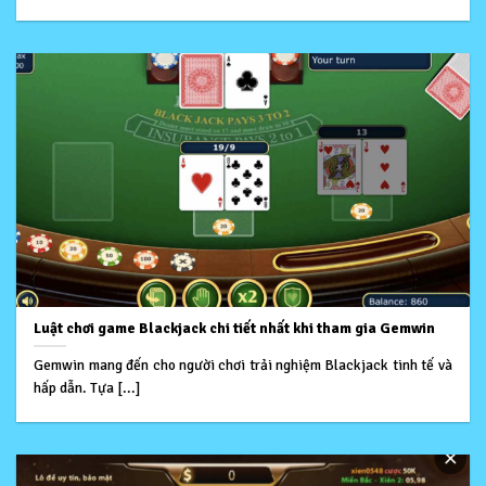
Luật chơi game Blackjack chi tiết nhất khi tham gia Gemwin
Gemwin mang đến cho người chơi trải nghiệm Blackjack tinh tế và
hấp dẫn. Tựa [...]