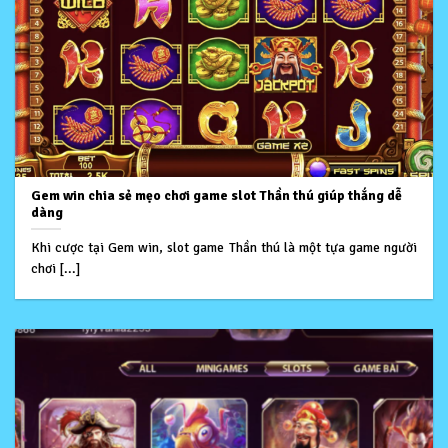
Gem win chia sẻ mẹo chơi game slot Thần thú giúp thắng dễ
dàng
Khi cược tại Gem win, slot game Thần thú là một tựa game người
chơi [...]