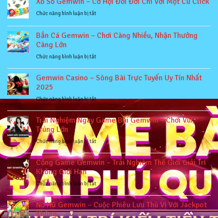
Xổ Số Gemwin – Cơ Hội Đổi Đời Chỉ Với Một Cú Click
Hoàn
Gemwin
Hảo
–
ở
Chức năng bình luận bị tắt
Cho
Sân
Xổ
Dành
Chơi
Số
Bắn Cá Gemwin – Chơi Càng Nhiều, Nhận Thưởng
Cho
Được
Gemwin
Càng Lớn
Bạn
Ưa
–
Chuộng
Cơ
ở
Chức năng bình luận bị tắt
Nhất
Hội
Bắn
Hiện
Đổi
Cá
Gemwin Casino – Sòng Bài Trực Tuyến Uy Tín Nhất
Nay
Đời
Gemwin
2025
Chỉ
–
Với
Chơi
ở
Chức năng bình luận bị tắt
Một
Càng
Gemwin
Cú
Nhiều,
Casino
Trải Nghiệm Ngay Game Bài Gemwin – Chơi Vui,
Click
Nhận
–
Trúng Lớn
Thưởng
Sòng
Càng
Bài
ở
Chức năng bình luận bị tắt
Lớn
Trực
Trải
Tuyến
Nghiệm
Cổng Game Gemwin – Trải Nghiệm Thế Giới Giải Trí
Uy
Ngay
Không Giới Hạn
Tín
Game
Nhất
Bài
ở
Chức năng bình luận bị tắt
2025
Gemwin
Cổng
–
Game
Nổ Hũ Gemwin – Cuộc Phiêu Lưu Thú Vị Với Jackpot
Chơi
Gemwin
Khủng
Vui,
–