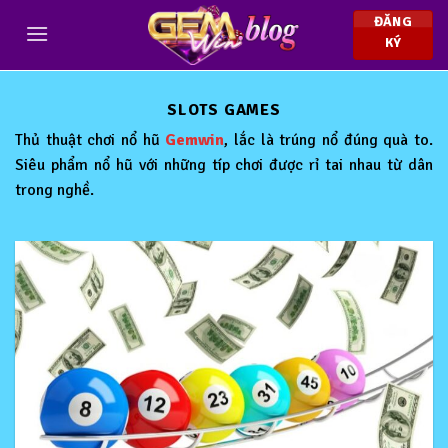
Chuyển
ĐĂNG
đến
KÝ
nội
dung
SLOTS GAMES
Thủ thuật chơi nổ hũ
Gemwin
, lắc là trúng nổ đúng quà to.
Siêu phẩm nổ hũ với những típ chơi được rỉ tai nhau từ dân
trong nghề.