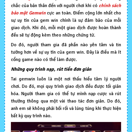
chắc của bản thân đến với người chơi khi có
chính sách
bảo mật Gemwin
cực an toàn. Điểm cộng lớn nhất cho
sự uy tín của gem win chính là sự đảm bảo của mỗi
giao dịch. Khi đó, mỗi một giao dịch được hoàn thành
đều sẽ tự động kèm theo những chứng từ.
Do đó, người tham gia đã phần nào yên tâm và tin
tưởng hơn về sự uy tín của gem win. Đây là điều mà ít
cổng game nào có thể làm được.
Những quy trình nạp, rút tiền đơn giản
Tai gemwin
luôn là một nơi thấu hiểu tâm lý người
chơi. Do đó, mọi quy trình giao dịch đều được tối giản
hóa. Người tham gia có thể tự mình nạp cược và rút
thưởng thông qua một vài thao tác đơn giản. Do đó,
anh em sẽ không phải bối rối và lúng túng khi thực hiện
bất kỳ quy trình nào.