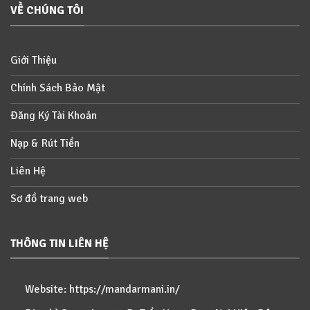
VỀ CHÚNG TÔI
Giới Thiệu
Chính Sách Bảo Mật
Đăng Ký Tài Khoản
Nạp & Rút Tiền
Liên Hệ
Sơ đồ trang web
THÔNG TIN LIÊN HỆ
Website:
https://mandarmani.in/