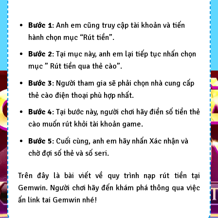
Bước 1
: Anh em cũng truy cập tài khoản và tiến
hành chọn mục “Rút tiền”.
Bước 2
: Tại mục này, anh em lại tiếp tục nhấn chọn
mục ” Rút tiền qua thẻ cào”.
Bước 3
: Người tham gia sẽ phải chọn nhà cung cấp
thẻ cào điện thoại phù hợp nhất.
Bước 4
: Tại bước này, người chơi hãy điền số tiền thẻ
cào muốn rút khỏi tài khoản game.
Bước 5
: Cuối cùng, anh em hãy nhấn Xác nhận và
chờ đợi số thẻ và số seri.
Trên đây là bài viết về quy trình nạp rút tiền tại
Gemwin. Người chơi hãy đến khám phá thông qua việc
ấn link tai Gemwin nhé!