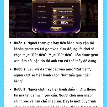
Bước 1
: Người tham gia hãy tiến hành truy cập tài
khoản game có
tai gemwin
. Sau đó, người chơi sẽ
chọn mục “Rút tiền”. Mục “Rút tiền” luôn được gem
win làm nổi bật, do đó anh em có thể thấy dễ dàng.
Bước 2
: Sau khi đã truy cập vào mục “Rút tiền”,
người chơi sẽ tiến hành chọn “Rút tiền qua ngân
hàng”.
Bước 3
: Người chơi hãy tiến hành điền những thông
tin mà
tai gemwin
yêu cầu. Người chơi nên nhập
chính xác và hạn chế nhập sai. Đây là một quy trình