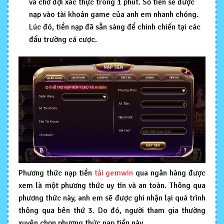
và chờ đợi xác thực trong 1 phút. Số tiền sẽ được
nạp vào tài khoản game của anh em nhanh chóng.
Lúc đó, tiền nạp đã sẵn sàng để chinh chiến tại các
đấu trường cá cược.
Phương thức nạp tiền
tải gemwin
qua ngân hàng được
xem là một phương thức uy tín và an toàn. Thông qua
phương thức này, anh em sẽ được ghi nhận lại quá trình
thông qua bên thứ 3. Do đó, người tham gia thường
xuyên chọn phương thức nạp tiền này.