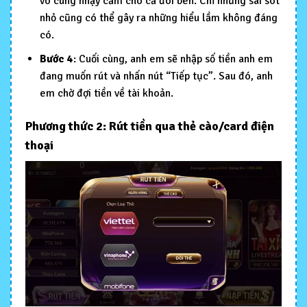
vô cùng nhạy cảm cho cả đôi bên. Chỉ những sai sót
nhỏ cũng có thể gây ra những hiểu lầm không đáng
có.
Bước 4
: Cuối cùng, anh em sẽ nhập số tiền anh em
đang muốn rút và nhấn nút “Tiếp tục”. Sau đó, anh
em chờ đợi tiền về tài khoản.
Phương thức 2: Rút tiền qua thẻ cào/card điện
thoại