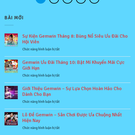
BÀI MỚI
Sự Kiện Gemwin Tháng 8: Bùng Nổ Siêu Ưu Đãi Cho
Hội Viên
ở
Chức năng bình luận bị tắt
Sự
Kiện
Gemwin Ưu Đãi Tháng 10: Bật Mí Khuyến Mãi Cực
Gemwin
Giới Hạn
Tháng
8:
ở
Chức năng bình luận bị tắt
Bùng
Gemwin
Nổ
Ưu
Giới Thiệu Gemwin – Sự Lựa Chọn Hoàn Hảo Cho
Siêu
Đãi
Dành Cho Bạn
Ưu
Tháng
Đãi
10:
ở
Chức năng bình luận bị tắt
Cho
Bật
Giới
Hội
Mí
Thiệu
Lô Đề Gemwin – Sân Chơi Được Ưa Chuộng Nhất
Viên
Khuyến
Gemwin
Hiện Nay
Mãi
–
Cực
Sự
ở
Chức năng bình luận bị tắt
Giới
Lựa
Lô