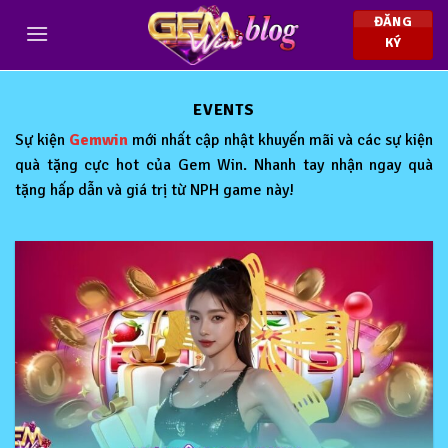
Chuyển
ĐĂNG
đến
KÝ
nội
dung
EVENTS
Sự kiện
Gemwin
mới nhất cập nhật khuyến mãi và các sự kiện
quà tặng cực hot của Gem Win. Nhanh tay nhận ngay quà
tặng hấp dẫn và giá trị từ NPH game này!