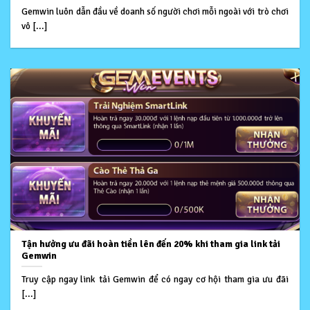
Gemwin luôn dẫn đầu về doanh số người chơi mỗi ngoài với trò chơi
vô [...]
Tận hưởng ưu đãi hoàn tiền lên đến 20% khi tham gia link tải
Gemwin
Truy cập ngay link tải Gemwin để có ngay cơ hội tham gia ưu đãi
[...]