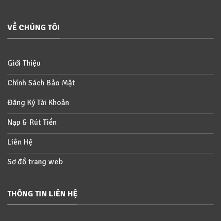
VỀ CHÚNG TÔI
Giới Thiệu
Chính Sách Bảo Mật
Đăng Ký Tài Khoản
Nạp & Rút Tiền
Liên Hệ
Sơ đồ trang web
THÔNG TIN LIÊN HỆ