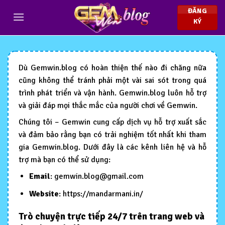
Chuyển
ĐĂNG
đến
KÝ
nội
dung
Dù Gemwin.blog có hoàn thiện thế nào đi chăng nữa
cũng không thể tránh phải một vài sai sót trong quá
trình phát triển và vận hành. Gemwin.blog luôn hỗ trợ
và giải đáp mọi thắc mắc của người chơi về Gemwin.
Chúng tôi – Gemwin cung cấp dịch vụ hỗ trợ xuất sắc
và đảm bảo rằng bạn có trải nghiệm tốt nhất khi tham
gia Gemwin.blog. Dưới đây là các kênh liên hệ và hỗ
trợ mà bạn có thể sử dụng:
Email
:
gemwin.blog@gmail.com
Website
: https://mandarmani.in/
Trò chuyện trực tiếp 24/7 trên trang web và