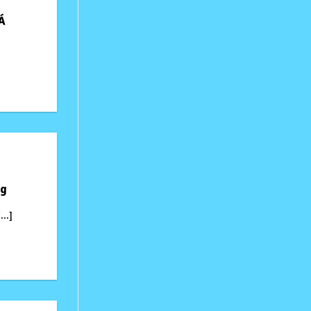
Á
ng
..]