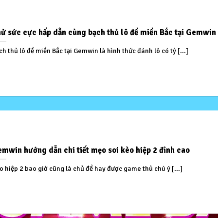
ử sức cực hấp dẫn cùng bạch thủ lô đề miền Bắc tại Gemwin
ch thủ lô đề miền Bắc tại Gemwin là hình thức đánh lô có tỷ [...]
mwin hướng dẫn chi tiết mẹo soi kèo hiệp 2 đỉnh cao
o hiệp 2 bao giờ cũng là chủ đề hay được game thủ chú ý [...]