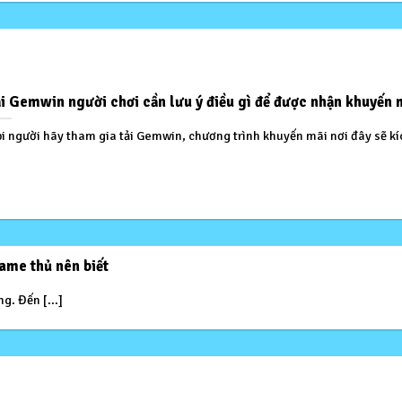
i Gemwin người chơi cần lưu ý điều gì để được nhận khuyến 
i người hãy tham gia tải Gemwin, chương trình khuyến mãi nơi đây sẽ kích
game thủ nên biết
g. Đến [...]