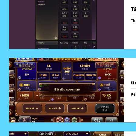
Tả
Th
Ge
Ke