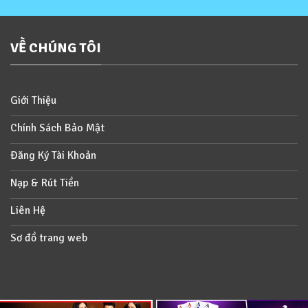
VỀ CHÚNG TÔI
Giới Thiệu
Chính Sách Bảo Mật
Đăng Ký Tài Khoản
Nạp & Rút Tiền
Liên Hệ
Sơ đồ trang web