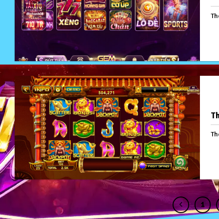
Th
Th
Th
1