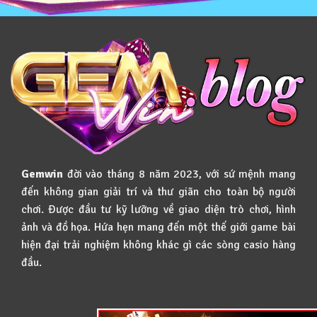
Gemwin
đời vào tháng 8 năm 2023, với sứ mệnh mang
đến không gian giải trí và thư giãn cho toàn bộ người
chơi. Được đầu tư kỹ lưỡng về giao diện trò chơi, hình
ảnh và đồ họa. Hứa hẹn mang đến một thế giới game bài
hiện đại trải nghiệm không khác gì các sòng casio hàng
đầu.