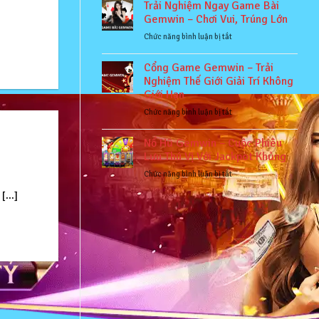
Trải Nghiệm Ngay Game Bài
Click
Nhận
–
Gemwin – Chơi Vui, Trúng Lớn
Thưởng
Sòng
Càng
Bài
ở
Chức năng bình luận bị tắt
Lớn
Trực
Trải
Tuyến
Nghiệm
Cổng Game Gemwin – Trải
Uy
Ngay
Nghiệm Thế Giới Giải Trí Không
Tín
Game
Giới Hạn
Nhất
Bài
2025
Gemwin
ở
Chức năng bình luận bị tắt
–
Cổng
Chơi
Game
Nổ Hũ Gemwin – Cuộc Phiêu
Vui,
Gemwin
Lưu Thú Vị Với Jackpot Khủng
Trúng
–
Lớn
Trải
ở
Chức năng bình luận bị tắt
Nghiệm
Nổ
...]
Thế
Hũ
Giới
Gemwin
Giải
–
Trí
Cuộc
Không
Phiêu
Giới
Lưu
Hạn
Thú
Vị
Với
Jackpot
Khủng