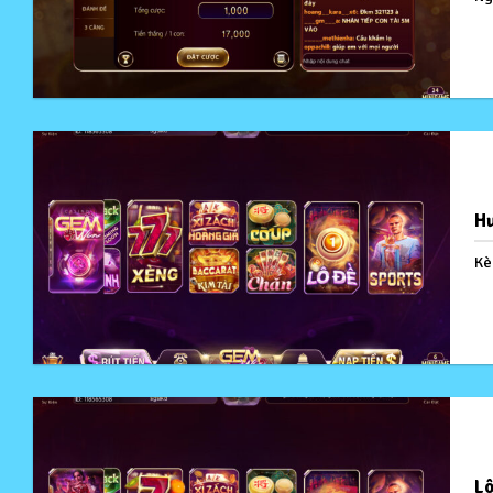
Hư
Kè
Lô