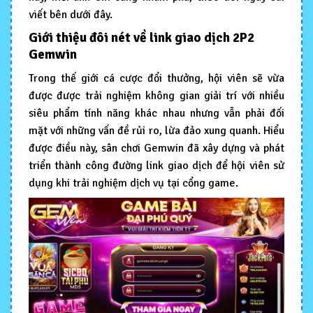
viết bên dưới đây.
Giới thiệu đôi nét về link giao dịch 2P2
Gemwin
Trong thế giới cá cược đổi thưởng, hội viên sẽ vừa
được được trải nghiệm không gian giải trí với nhiều
siêu phẩm tính năng khác nhau nhưng vẫn phải đối
mặt với những vấn đề rủi ro, lừa đảo xung quanh. Hiểu
được điều này, sân chơi Gemwin đã xây dựng và phát
triển thành công đường link giao dịch để hội viên sử
dụng khi trải nghiệm dịch vụ tại cổng game.