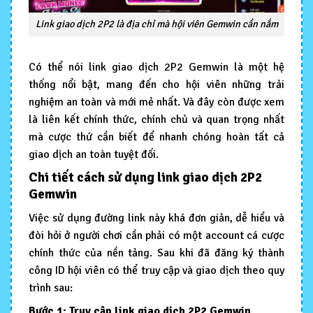
Link giao dịch 2P2 là địa chỉ mà hội viên Gemwin cần nắm
Có thể nói link giao dịch 2P2 Gemwin là một hệ
thống nổi bật, mang đến cho hội viên những trải
nghiệm an toàn và mới mẻ nhất. Và đây còn được xem
là liên kết chính thức, chính chủ và quan trọng nhất
mà cược thứ cần biết để nhanh chóng hoàn tất cả
giao dịch an toàn tuyệt đối.
Chi tiết cách sử dụng link giao dịch 2P2
Gemwin
Việc sử dụng đường link này khá đơn giản, dễ hiểu và
đòi hỏi ở người chơi cần phải có một account cá cược
chính thức của nền tảng. Sau khi đã đăng ký thành
công ID hội viên có thể truy cập và giao dịch theo quy
trình sau:
Bước 1: Truy cập link giao dịch 2P2 Gemwin