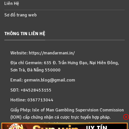
Liên Hệ
Sơ đồ trang web
THÔNG TIN LIÊN HỆ
Website:
https://mandarmani.in/
Địa chỉ Gemwin: 635 Đ. Trần Hưng Đạo, Nại Hiên Đông,
Sơn Trà, Đà Nẵng 550000
Email:
gemwin.blog@gmail.com
SĐT: +84528453155
Hotline: 0367713044
Giấy Phép: Isle of Man Gambling Supervision Commission
(IOM) cấp chứng nhận cá cược trực tuyến hợp pháp.
Gemwin có các phiên bản WEB/IOS/Android/APK