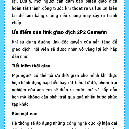
lại. Lưu ý, mọi người cần đảm bảo phiên giao dịch
hoàn tất thành công trước khi thoát ra và lưu lại biên
lai để làm bằng chứng nếu chẳng may xảy ra tranh
chấp.
Ưu điểm của link giao dịch 2P2 Gemwin
Khi sử dụng đường link độc quyền của nền tảng để
giao dịch, hội viên sẽ được nhận vô vàng lợi ích hấp
dẫn như:
Tiết kiệm thời gian
Mọi người có thể tối ưu thời gian cho mình khi thực
hiện hành động nạp tiền hay rút tiền. Từ đó, phiên trải
nghiệm của anh em sẽ diễn ra mượt mà và hấp dẫn
hơn mà không cần phải trải qua quá nhiều bước phức
tạp khác.
Bảo mật cao
Hệ thống sẽ áp dụng những công nghệ cực kỳ hiện đại