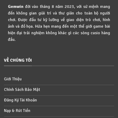
Gemwin
đời vào tháng 8 năm 2023, với sứ mệnh mang
đến không gian giải trí và thư giãn cho toàn bộ người
chơi. Được đầu tư kỹ lưỡng về giao diện trò chơi, hình
ảnh và đồ họa. Hứa hẹn mang đến một thế giới game bài
hiện đại trải nghiệm không khác gì các sòng casio hàng
đầu.
VỀ CHÚNG TÔI
Giới Thiệu
Chính Sách Bảo Mật
Đăng Ký Tài Khoản
Nạp & Rút Tiền