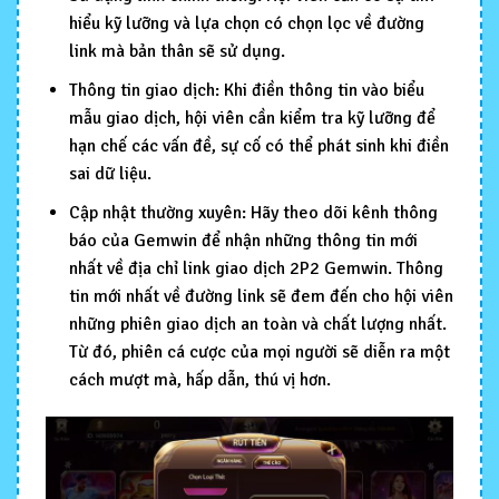
hiểu kỹ lưỡng và lựa chọn có chọn lọc về đường
link mà bản thân sẽ sử dụng.
Thông tin giao dịch: Khi điền thông tin vào biểu
mẫu giao dịch, hội viên cần kiểm tra kỹ lưỡng để
hạn chế các vấn đề, sự cố có thể phát sinh khi điền
sai dữ liệu.
Cập nhật thường xuyên: Hãy theo dõi kênh thông
báo của Gemwin để nhận những thông tin mới
nhất về địa chỉ link giao dịch 2P2 Gemwin. Thông
tin mới nhất về đường link sẽ đem đến cho hội viên
những phiên giao dịch an toàn và chất lượng nhất.
Từ đó, phiên cá cược của mọi người sẽ diễn ra một
cách mượt mà, hấp dẫn, thú vị hơn.