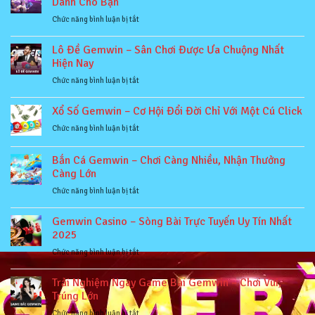
Dành Cho Bạn
Ưu
Tháng
Đãi
10:
ở
Chức năng bình luận bị tắt
Cho
Bật
Giới
Hội
Mí
Thiệu
Lô Đề Gemwin – Sân Chơi Được Ưa Chuộng Nhất
Viên
Khuyến
Gemwin
Hiện Nay
Mãi
–
Cực
Sự
ở
Chức năng bình luận bị tắt
Giới
Lựa
Lô
Hạn
Chọn
Đề
Xổ Số Gemwin – Cơ Hội Đổi Đời Chỉ Với Một Cú Click
Hoàn
Gemwin
Hảo
–
ở
Chức năng bình luận bị tắt
Cho
Sân
Xổ
Dành
Chơi
Số
Bắn Cá Gemwin – Chơi Càng Nhiều, Nhận Thưởng
Cho
Được
Gemwin
Càng Lớn
Bạn
Ưa
–
Chuộng
Cơ
ở
Chức năng bình luận bị tắt
Nhất
Hội
Bắn
Hiện
Đổi
Cá
Gemwin Casino – Sòng Bài Trực Tuyến Uy Tín Nhất
Nay
Đời
Gemwin
2025
Chỉ
–
Với
Chơi
ở
Chức năng bình luận bị tắt
Một
Càng
Gemwin
Cú
Nhiều,
Casino
Trải Nghiệm Ngay Game Bài Gemwin – Chơi Vui,
Click
Nhận
–
Trúng Lớn
Thưởng
Sòng
Càng
Bài
ở
Chức năng bình luận bị tắt