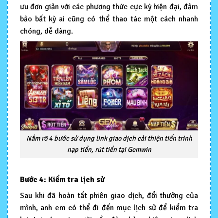
ưu đơn giản với các phương thức cực kỳ hiện đại, đảm
bảo bất kỳ ai cũng có thể thao tác một cách nhanh
chóng, dễ dàng.
Nắm rõ 4 bước sử dụng link giao dịch cải thiện tiến trình
nạp tiền, rút tiền tại Gemwin
Bước 4: Kiểm tra lịch sử
Sau khi đã hoàn tất phiên giao dịch, đổi thưởng của
mình, anh em có thể đi đến mục lịch sử để kiểm tra