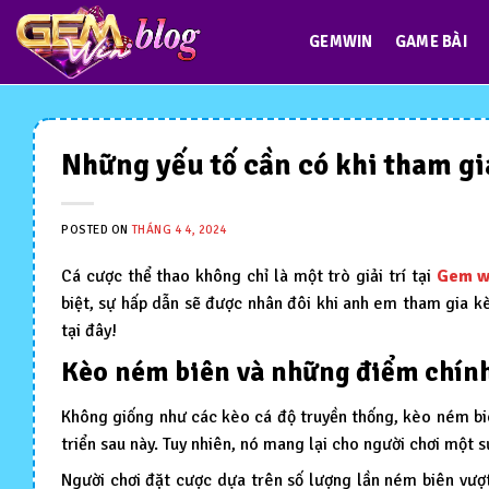
Chuyển
đến
GEMWIN
GAME BÀI
nội
dung
Những yếu tố cần có khi tham gi
POSTED ON
THÁNG 4 4, 2024
Cá cược thể thao không chỉ là một trò giải trí tại
Gem w
biệt, sự hấp dẫn sẽ được nhân đôi khi anh em tham gia k
tại đây!
Kèo ném biên và những điểm chín
Không giống như các kèo cá độ truyền thống, kèo ném bi
triển sau này. Tuy nhiên, nó mang lại cho người chơi một 
Người chơi đặt cược dựa trên số lượng lần ném biên vượt 