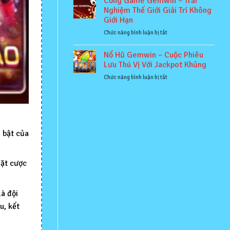
Cổng Game Gemwin – Trải
Uy
Ngay
Nghiệm Thế Giới Giải Trí Không
Tín
Game
Giới Hạn
Nhất
Bài
2025
Gemwin
ở
Chức năng bình luận bị tắt
–
Cổng
Chơi
Game
Nổ Hũ Gemwin – Cuộc Phiêu
Vui,
Gemwin
Lưu Thú Vị Với Jackpot Khủng
Trúng
–
Lớn
Trải
ở
Chức năng bình luận bị tắt
Nghiệm
Nổ
Thế
Hũ
Giới
Gemwin
Giải
–
Trí
Cuộc
Không
Phiêu
 bật của
Giới
Lưu
Hạn
Thú
Vị
đặt cược
Với
Jackpot
Khủng
là đội
u, kết