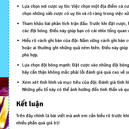
Lựa chọn nơi cược uy tín: Việc chọn một địa điểm cá cư
chọn những sàb cược có uy tín và rõ ràng trong việc xử 
Tham khảo bài phân tích trận đấu: Trước khi đặt cược, 
các đội bóng. Điều này giúp bạn có cái nhìn tổng quan 
Hiểu rõ cách ghi bàn của đội: Nắm vững cách ghi bàn c
hoặc ai thường ghi những quả ném biên. Điều này giúp 
phù hợp.
Lựa chọn đội bóng mạnh: Đặt cược vào những đội bóng c
hãy cẩn thận không mắc phải lỗi đánh giá quá cao về s
Xem xét tình hình và mục tiêu của đội: Đánh giá tình 
Những yếu tố này có thể ảnh hưởng đến tinh thần và qu
Kết luận
Trên đây chính là bài viết mà anh em cần hiểu rõ trước k
nhiều phần quà giá trị!