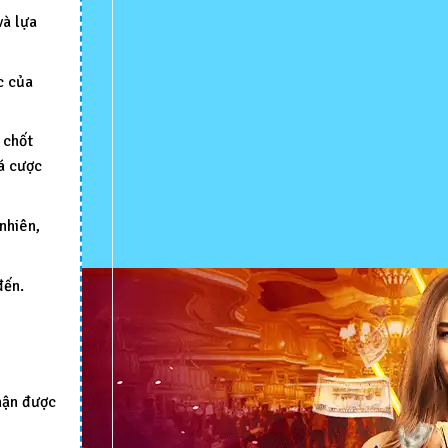
và lựa
c của
 chốt
cá cược
nhiên,
đến.
hận được