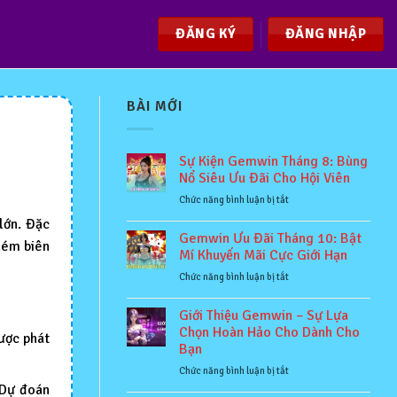
ĐĂNG KÝ
ĐĂNG NHẬP
BÀI MỚI
Sự Kiện Gemwin Tháng 8: Bùng
Nổ Siêu Ưu Đãi Cho Hội Viên
ở
Chức năng bình luận bị tắt
Sự
 lớn. Đặc
Kiện
Gemwin Ưu Đãi Tháng 10: Bật
Gemwin
ném biên
Mí Khuyến Mãi Cực Giới Hạn
Tháng
8:
ở
Chức năng bình luận bị tắt
Bùng
Gemwin
Nổ
Ưu
Giới Thiệu Gemwin – Sự Lựa
Siêu
Đãi
Chọn Hoàn Hảo Cho Dành Cho
Ưu
Tháng
ược phát
Bạn
Đãi
10:
Cho
Bật
ở
Chức năng bình luận bị tắt
Hội
Mí
Giới
 Dự đoán
Viên
Khuyến