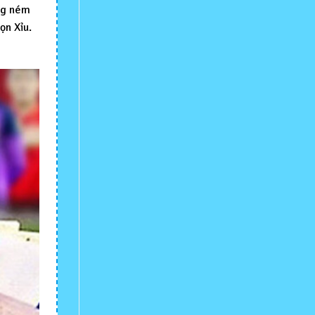
ợng ném
ọn Xỉu.