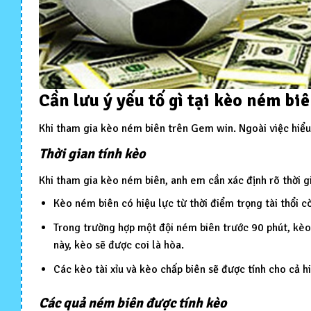
Cần lưu ý yếu tố gì tại kèo ném bi
Khi tham gia kèo ném biên trên Gem win. Ngoài việc hiểu 
Thời gian tính kèo
Khi tham gia kèo ném biên, anh em cần xác định rõ thời gi
Kèo ném biên có hiệu lực từ thời điểm trọng tài thổi cò
Trong trường hợp một đội ném biên trước 90 phút, kèo 
này, kèo sẽ được coi là hòa.
Các kèo tài xỉu và kèo chấp biên sẽ được tính cho cả hi
Các quả ném biên được tính kèo