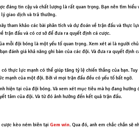
ợc đáng tin cậy và chất lượng là rất quan trọng. Bạn nên tìm hiểu 
lý giao dịch và trả thưởng.
hãy tham khảo các bài phân tích và dự đoán về trận đấu và thực lự
về trận đấu và có cơ sở để đưa ra quyết định cá cược.
ủa mỗi đội bóng là một yếu tố quan trọng. Xem xét ai là người chủ
bạn đánh giá khả năng ghi bàn của các đội. Và đưa ra quyết định 
ó thực lực mạnh có thể giúp tăng tỷ lệ chiến thắng của bạn. Tuy 
ức mạnh của một đội. Bởi vì mọi trận đấu đều có yếu tố bất ngờ.
hình hiện tại của đội bóng. Và xem xét mục tiêu mà họ đang hướng 
yết tâm của đội. Và từ đó ảnh hưởng đến kết quả trận đấu.
hi cược kèo ném biên tại
Gem win
. Qua đó, anh em chắc chắn sẽ n