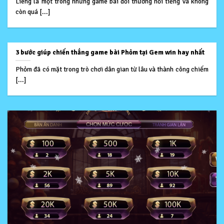
Liêng là một trong những game bài đổi thưởng nổi tiếng và không
còn quá [...]
3 bước giúp chiến thắng game bài Phỏm tại Gem win hay nhất
Phỏm đã có mặt trong trò chơi dân gian từ lâu và thành công chiếm
[...]