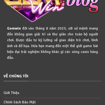
Jackpot
Khủng
Gemwin
đời vào tháng 8 năm 2023, với sứ mệnh mang
đến không gian giải trí và thư giãn cho toàn bộ người
chơi. Được đầu tư kỹ lưỡng về giao diện trò chơi, hình
ảnh và đồ họa. Hứa hẹn mang đến một thế giới game bài
hiện đại trải nghiệm không khác gì các sòng casio hàng
đầu.
VỀ CHÚNG TÔI
Giới Thiệu
Chính Sách Bảo Mật