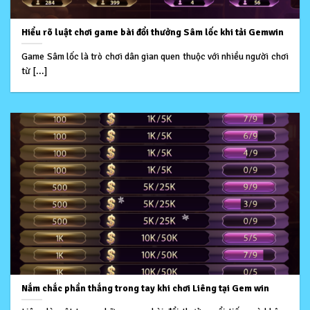
Hiểu rõ luật chơi game bài đổi thưởng Sâm lốc khi tải Gemwin
Game Sâm lốc là trò chơi dân gian quen thuộc với nhiều người chơi
từ [...]
Nắm chắc phần thắng trong tay khi chơi Liêng tại Gem win