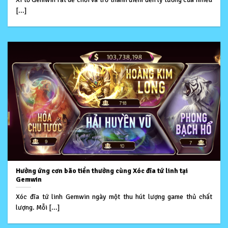
[...]
Hưởng ứng cơn bão tiền thưởng cùng Xóc đĩa tứ linh tại
Gemwin
Xóc đĩa tứ linh Gemwin ngày một thu hút lượng game thủ chất
lượng. Mỗi [...]