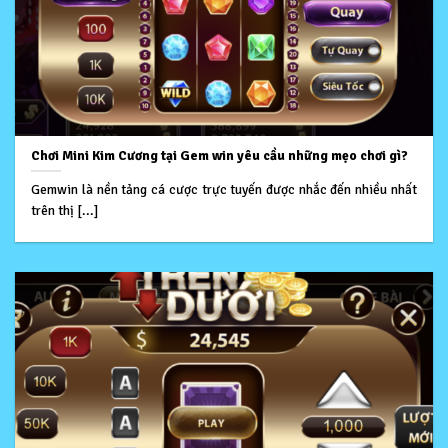
Chơi Mini Kim Cương tại Gem win yêu cầu những mẹo chơi gì?
Gemwin là nền tảng cá cược trực tuyến được nhắc đến nhiều nhất
trên thị [...]