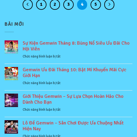
1
2
3
4
5
BÀI MỚI
Sự Kiện Gemwin Tháng 8: Bùng Nổ Siêu Ưu Đãi Cho
Hội Viên
ở
Chức năng bình luận bị tắt
Sự
Kiện
Gemwin Ưu Đãi Tháng 10: Bật Mí Khuyến Mãi Cực
Gemwin
Giới Hạn
Tháng
8:
ở
Chức năng bình luận bị tắt
Bùng
Gemwin
Nổ
Ưu
Giới Thiệu Gemwin – Sự Lựa Chọn Hoàn Hảo Cho
Siêu
Đãi
Dành Cho Bạn
Ưu
Tháng
Đãi
10:
ở
Chức năng bình luận bị tắt
Cho
Bật
Giới
Hội
Mí
Thiệu
Lô Đề Gemwin – Sân Chơi Được Ưa Chuộng Nhất
Viên
Khuyến
Gemwin
Hiện Nay
Mãi
–
Cực
Sự
ở
Chức năng bình luận bị tắt