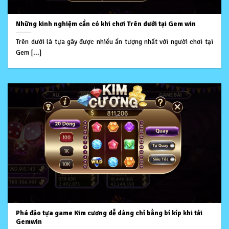
Những kinh nghiệm cần có khi chơi Trên dưới tại Gem win
Trên dưới là tựa gây được nhiều ấn tượng nhất với người chơi tại
Gem [...]
Phá đảo tựa game Kim cương dễ dàng chỉ bằng bí kíp khi tải
Gemwin