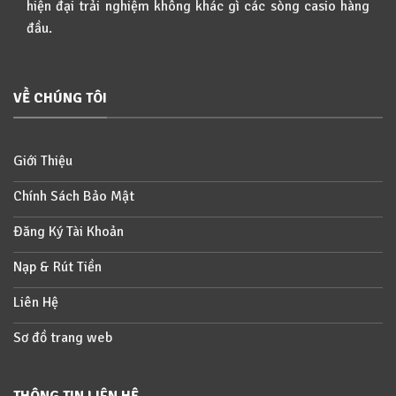
hiện đại trải nghiệm không khác gì các sòng casio hàng
đầu.
VỀ CHÚNG TÔI
Giới Thiệu
Chính Sách Bảo Mật
Đăng Ký Tài Khoản
Nạp & Rút Tiền
Liên Hệ
Sơ đồ trang web
THÔNG TIN LIÊN HỆ