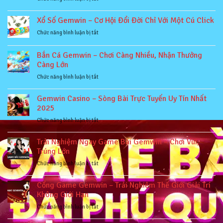
Giới
Lựa
Lô
Hạn
Chọn
Đề
Xổ Số Gemwin – Cơ Hội Đổi Đời Chỉ Với Một Cú Click
Hoàn
Gemwin
Hảo
–
ở
Chức năng bình luận bị tắt
Cho
Sân
Xổ
Dành
Chơi
Số
Bắn Cá Gemwin – Chơi Càng Nhiều, Nhận Thưởng
Cho
Được
Gemwin
Càng Lớn
Bạn
Ưa
–
Chuộng
Cơ
ở
Chức năng bình luận bị tắt
Nhất
Hội
Bắn
Hiện
Đổi
Cá
Gemwin Casino – Sòng Bài Trực Tuyến Uy Tín Nhất
Nay
Đời
Gemwin
2025
Chỉ
–
Với
Chơi
ở
Chức năng bình luận bị tắt
Một
Càng
Gemwin
Cú
Nhiều,
Casino
Trải Nghiệm Ngay Game Bài Gemwin – Chơi Vui,
Click
Nhận
–
Trúng Lớn
Thưởng
Sòng
Càng
Bài
ở
Chức năng bình luận bị tắt
Lớn
Trực
Trải
Tuyến
Nghiệm
Cổng Game Gemwin – Trải Nghiệm Thế Giới Giải Trí
Uy
Ngay
Không Giới Hạn
Tín
Game
Nhất
Bài
ở
Chức năng bình luận bị tắt
2025
Gemwin
Cổng
–
Game