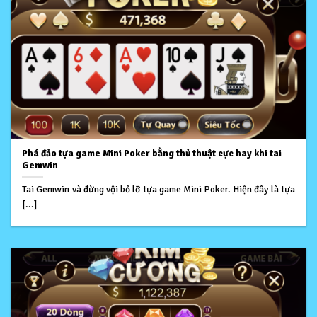
Phá đảo tựa game Mini Poker bằng thủ thuật cực hay khi tai
Gemwin
Tai Gemwin và đừng vội bỏ lỡ tựa game Mini Poker. Hiện đây là tựa
[...]