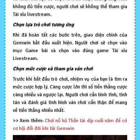
không đủ tiền cược, người chơi sẽ không thể tham gia
Tài xỉu livestream.
Chọn lựa trò chơi tương ứng
Khi đã hoàn tất các bước trên, giao diện chính của
Gemwin bắt đầu xuất hiện. Người chơi sẽ chọn vào
mục Game bài và chọn vào đúng game Tài xỉu
Livestream.
Chọn mức cược và tham gia ván chơi
Trước khi bắt đầu trò chơi, nhiệm vụ của bạn là tìm ra
mức cược hợp lý. Càng cược lớn thì số tiền thắng cược
càng nhiều và ngược lại. Người chơi cần bình tĩnh, tỉnh
táo và đánh giá tình hình ván chơi cẩn thận để mang
về tiền thắng nhiều nhất.
>> Xem thêm:
Chơi nổ hũ Thần tài dịp cuối năm để có
cơ hội đổi đời khi tải Gemwin