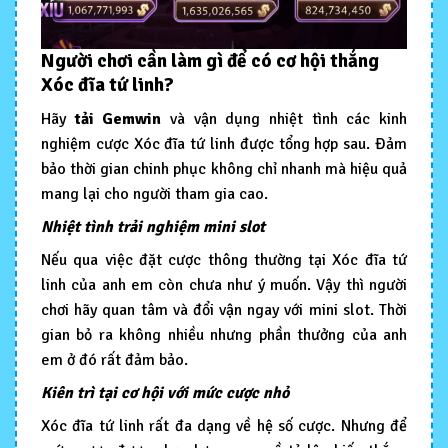
Người chơi cần làm gì để có cơ hội thắng
Xóc đĩa tứ linh?
Hãy
tải Gemwin
và vận dụng nhiệt tình các kinh
nghiệm cược Xóc đĩa tứ linh được tổng hợp sau. Đảm
bảo thời gian chinh phục không chỉ nhanh mà hiệu quả
mang lại cho người tham gia cao.
Nhiệt tình trải nghiệm mini slot
Nếu qua việc đặt cược thông thường tại Xóc đĩa tứ
linh của anh em còn chưa như ý muốn. Vậy thì người
chơi hãy quan tâm và đổi vận ngay với mini slot. Thời
gian bỏ ra không nhiều nhưng phần thưởng của anh
em ở đó rất đảm bảo.
Kiên trì tại cơ hội với mức cược nhỏ
Xóc đĩa tứ linh rất đa dạng về hệ số cược. Nhưng để