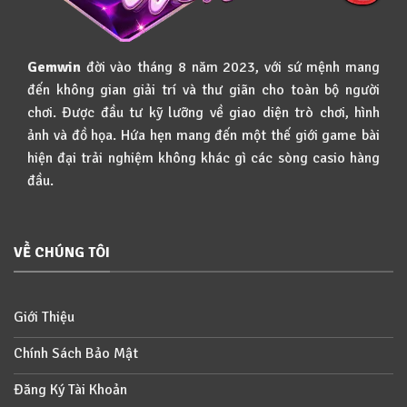
Gemwin
đời vào tháng 8 năm 2023, với sứ mệnh mang
đến không gian giải trí và thư giãn cho toàn bộ người
chơi. Được đầu tư kỹ lưỡng về giao diện trò chơi, hình
ảnh và đồ họa. Hứa hẹn mang đến một thế giới game bài
hiện đại trải nghiệm không khác gì các sòng casio hàng
đầu.
VỀ CHÚNG TÔI
Giới Thiệu
Chính Sách Bảo Mật
Đăng Ký Tài Khoản