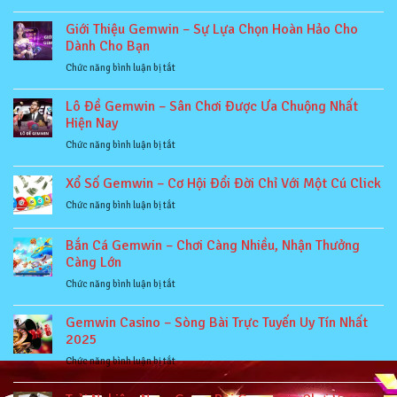
Bùng
Gemwin
Nổ
Ưu
Giới Thiệu Gemwin – Sự Lựa Chọn Hoàn Hảo Cho
Siêu
Đãi
Dành Cho Bạn
Ưu
Tháng
Đãi
10:
ở
Chức năng bình luận bị tắt
Cho
Bật
Giới
Hội
Mí
Thiệu
Lô Đề Gemwin – Sân Chơi Được Ưa Chuộng Nhất
Viên
Khuyến
Gemwin
Hiện Nay
Mãi
–
Cực
Sự
ở
Chức năng bình luận bị tắt
Giới
Lựa
Lô
Hạn
Chọn
Đề
Xổ Số Gemwin – Cơ Hội Đổi Đời Chỉ Với Một Cú Click
Hoàn
Gemwin
Hảo
–
ở
Chức năng bình luận bị tắt
Cho
Sân
Xổ
Dành
Chơi
Số
Bắn Cá Gemwin – Chơi Càng Nhiều, Nhận Thưởng
Cho
Được
Gemwin
Càng Lớn
Bạn
Ưa
–
Chuộng
Cơ
ở
Chức năng bình luận bị tắt
Nhất
Hội
Bắn
Hiện
Đổi
Cá
Gemwin Casino – Sòng Bài Trực Tuyến Uy Tín Nhất
Nay
Đời
Gemwin
2025
Chỉ
–
Với
Chơi
ở
Chức năng bình luận bị tắt
Một
Càng
Gemwin
Cú
Nhiều,
Casino