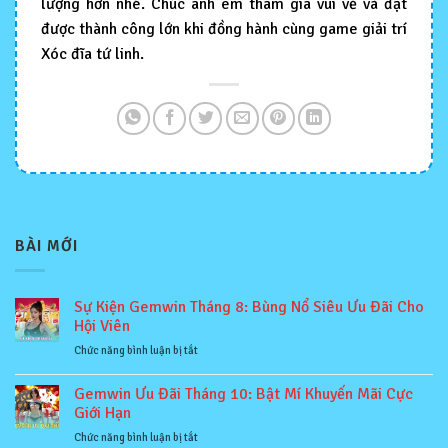
lượng hơn nhé. Chúc anh em tham gia vui vẻ và đạt
được thành công lớn khi đồng hành cùng game giải trí
Xóc đĩa tứ linh.
BÀI MỚI
Sự Kiện Gemwin Tháng 8: Bùng Nổ Siêu Ưu Đãi Cho
Hội Viên
ở
Chức năng bình luận bị tắt
Sự
Kiện
Gemwin Ưu Đãi Tháng 10: Bật Mí Khuyến Mãi Cực
Gemwin
Giới Hạn
Tháng
8:
ở
Chức năng bình luận bị tắt