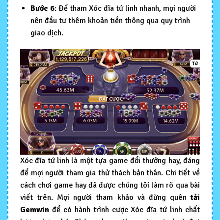
Bước 6
: Để tham Xóc đĩa tứ linh nhanh, mọi người
nên đầu tư thêm khoản tiền thông qua quy trình
giao dịch.
Xóc đĩa tứ linh là một tựa game đổi thưởng hay, đáng
để mọi người tham gia thử thách bản thân. Chi tiết về
cách chơi game hay đã được chúng tôi làm rõ qua bài
viết trên. Mọi người tham khảo và đừng quên
tải
Gemwin
để có hành trình cược Xóc đĩa tứ linh chất