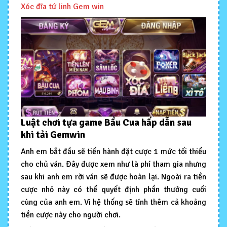
Xóc đĩa tứ linh Gem win
Luật chơi tựa game Bầu Cua hấp dẫn sau
khi tải Gemwin
Anh em bắt đầu sẽ tiến hành đặt cược 1 mức tối thiểu
cho chủ ván. Đây được xem như là phí tham gia nhưng
sau khi anh em rời ván sẽ được hoàn lại. Ngoài ra tiền
cược nhỏ này có thể quyết định phần thưởng cuối
cùng của anh em. Vì hệ thống sẽ tính thêm cả khoảng
tiền cược này cho người chơi.