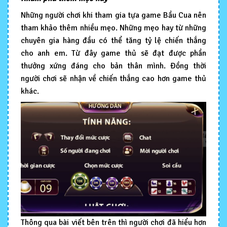
Những người chơi khi tham gia tựa game Bầu Cua nên
tham khảo thêm nhiều mẹo. Những mẹo hay từ những
chuyên gia hàng đầu có thể tăng tỷ lệ chiến thắng
cho anh em. Từ đây game thủ sẽ đạt được phần
thưởng xứng đáng cho bản thân mình. Đồng thời
người chơi sẽ nhận về chiến thắng cao hơn game thủ
khác.
Thông qua bài viết bên trên thì người chơi đã hiểu hơn