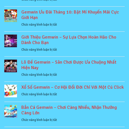
Sự
Kiện
Gemwin Ưu Đãi Tháng 10: Bật Mí Khuyến Mãi Cực
Gemwin
Giới Hạn
Tháng
8:
ở
Chức năng bình luận bị tắt
Bùng
Gemwin
Nổ
Ưu
Giới Thiệu Gemwin – Sự Lựa Chọn Hoàn Hảo Cho
Siêu
Đãi
Dành Cho Bạn
Ưu
Tháng
Đãi
10:
ở
Chức năng bình luận bị tắt
Cho
Bật
Giới
Hội
Mí
Thiệu
Lô Đề Gemwin – Sân Chơi Được Ưa Chuộng Nhất
Viên
Khuyến
Gemwin
Hiện Nay
Mãi
–
Cực
Sự
ở
Chức năng bình luận bị tắt
Giới
Lựa
Lô
Hạn
Chọn
Đề
Xổ Số Gemwin – Cơ Hội Đổi Đời Chỉ Với Một Cú Click
Hoàn
Gemwin
Hảo
–
ở
Chức năng bình luận bị tắt
Cho
Sân
Xổ
Dành
Chơi
Số
Bắn Cá Gemwin – Chơi Càng Nhiều, Nhận Thưởng
Cho
Được
Gemwin
Càng Lớn
Bạn
Ưa
–
Chuộng
Cơ
ở
Chức năng bình luận bị tắt
Nhất
Hội
Bắn
Hiện
Đổi