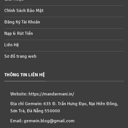
Chính Sách Bảo Mật
Đăng Ký Tài Khoản
Nạp & Rút Tiền
Liên Hệ
Sơ đồ trang web
THÔNG TIN LIÊN HỆ
Website:
https://mandarmani.in/
Địa chỉ Gemwin: 635 Đ. Trần Hưng Đạo, Nại Hiên Đông,
Sơn Trà, Đà Nẵng 550000
Email:
gemwin.blog@gmail.com