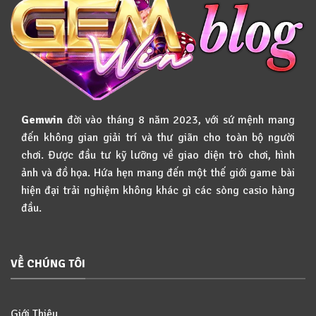
Hạn
Thú
Vị
Với
Jackpot
Khủng
Gemwin
đời vào tháng 8 năm 2023, với sứ mệnh mang
đến không gian giải trí và thư giãn cho toàn bộ người
chơi. Được đầu tư kỹ lưỡng về giao diện trò chơi, hình
ảnh và đồ họa. Hứa hẹn mang đến một thế giới game bài
hiện đại trải nghiệm không khác gì các sòng casio hàng
đầu.
VỀ CHÚNG TÔI
Giới Thiệu