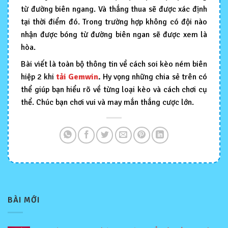
từ đường biên ngang. Và thắng thua sẽ được xác định
tại thời điểm đó. Trong trường hợp không có đội nào
nhận được bóng từ đường biên ngan sẽ được xem là
hòa.
Bài viết là toàn bộ thông tin về cách soi kèo ném biên
hiệp 2 khi
tải Gemwin
.
Hy vọng những chia sẻ trên có
thể giúp bạn hiểu rõ về từng loại kèo và cách chơi cụ
thể. Chúc bạn chơi vui và may mắn thắng cược lớn.
BÀI MỚI