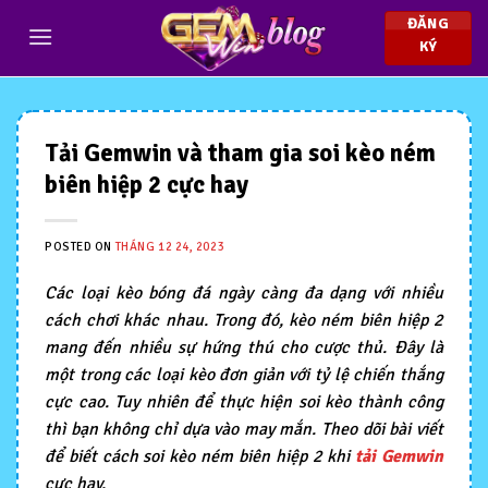
Chuyển
ĐĂNG
đến
KÝ
nội
dung
Tải Gemwin và tham gia soi kèo ném
biên hiệp 2 cực hay
POSTED ON
THÁNG 12 24, 2023
Các loại kèo bóng đá ngày càng đa dạng với nhiều
cách chơi khác nhau. Trong đó, kèo ném biên hiệp 2
mang đến nhiều sự hứng thú cho cược thủ. Đây là
một trong các loại kèo đơn giản với tỷ lệ chiến thắng
cực cao. Tuy nhiên để thực hiện soi kèo thành công
thì bạn không chỉ dựa vào may mắn. Theo dõi bài viết
để biết cách soi kèo ném biên hiệp 2 khi
tải Gemwin
cực hay.