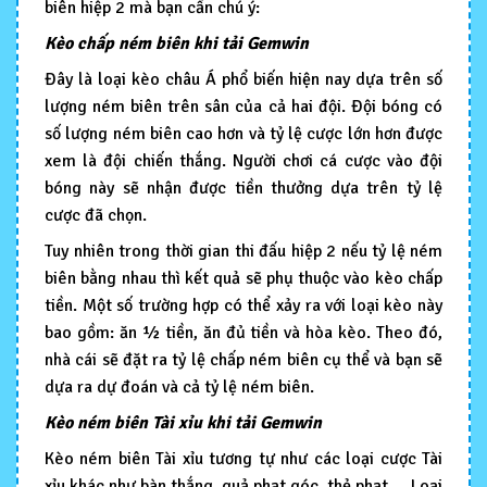
biên hiệp 2 mà bạn cần chú ý:
Kèo chấp ném biên khi tải Gemwin
Đây là loại kèo châu Á phổ biến hiện nay dựa trên số
lượng ném biên trên sân của cả hai đội. Đội bóng có
số lượng ném biên cao hơn và tỷ lệ cược lớn hơn được
xem là đội chiến thắng. Người chơi cá cược vào đội
bóng này sẽ nhận được tiền thưởng dựa trên tỷ lệ
cược đã chọn.
Tuy nhiên trong thời gian thi đấu hiệp 2 nếu tỷ lệ ném
biên bằng nhau thì kết quả sẽ phụ thuộc vào kèo chấp
tiền. Một số trường hợp có thể xảy ra với loại kèo này
bao gồm:
ăn ½ tiền, ăn đủ tiền và hòa kèo. Theo đó,
nhà cái sẽ đặt ra tỷ lệ chấp ném biên cụ thể và bạn sẽ
dựa ra dự đoán và cả tỷ lệ ném biên.
Kèo ném biên Tài xỉu khi tải Gemwin
Kèo ném biên Tài xỉu tương tự như các loại cược Tài
xỉu khác như bàn thắng, quả phạt góc, thẻ phạt,… Loại