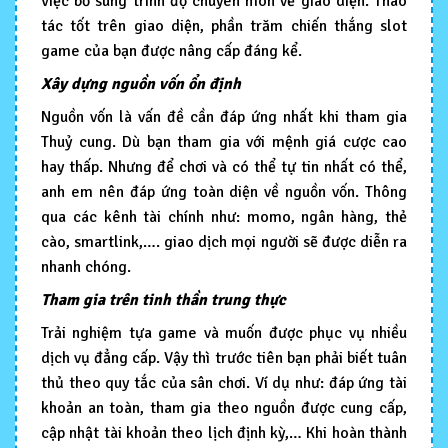
việc bổ sung trình độ chuyên môn về giao diện. Thao
tác tốt trên giao diện, phần trăm chiến thắng slot
game của bạn được nâng cấp đáng kể.
Xây dựng nguồn vốn ổn định
Nguồn vốn là vấn đề cần đáp ứng nhất khi tham gia
Thuỷ cung. Dù bạn tham gia với mệnh giá cược cao
hay thấp. Nhưng để chơi và có thể tự tin nhất có thể,
anh em nên đáp ứng toàn diện về nguồn vốn. Thông
qua các kênh tài chính như: momo, ngân hàng, thẻ
cào, smartlink,…. giao dịch mọi người sẽ được diễn ra
nhanh chóng.
Tham gia trên tinh thần trung thực
Trải nghiệm tựa game và muốn được phục vụ nhiều
dịch vụ đẳng cấp. Vậy thì trước tiên bạn phải biết tuân
thủ theo quy tắc của sân chơi. Ví dụ như: đáp ứng tài
khoản an toàn, tham gia theo nguồn được cung cấp,
cập nhật tài khoản theo lịch định kỳ,… Khi hoàn thành